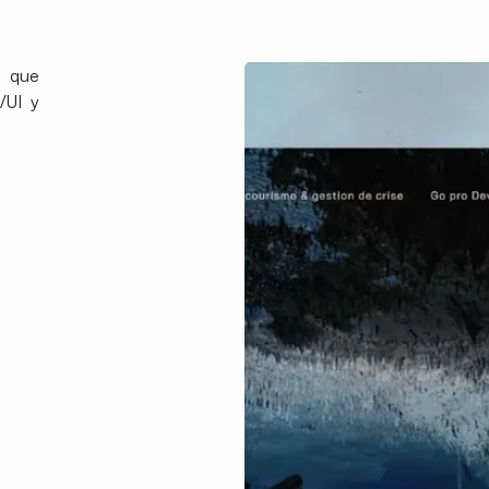
s que
/UI y